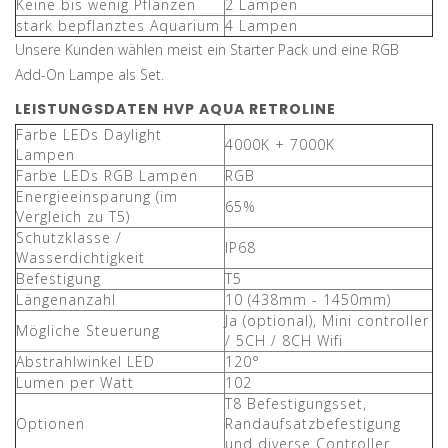
Keine bis wenig Pflanzen
2 Lampen
stark bepflanztes Aquarium
4 Lampen
Unsere Kunden wählen meist ein Starter Pack und eine RGB
Add-On Lampe als Set.
LEISTUNGSDATEN HVP AQUA RETROLINE
Farbe LEDs Daylight
4000K + 7000K
Lampen
Farbe LEDs RGB Lampen
RGB
Energieeinsparung (im
65%
Vergleich zu T5)
Schutzklasse /
IP68
Wasserdichtigkeit
Befestigung
T5
Längenanzahl
10 (438mm - 1450mm)
Ja (optional), Mini controller
Mögliche Steuerung
/ 5CH / 8CH Wifi
Abstrahlwinkel LED
120°
Lumen per Watt
102
T8 Befestigungsset,
Optionen
Randaufsatzbefestigung
und diverse Controller