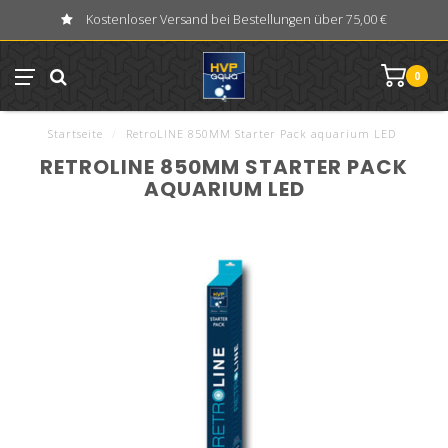
Kostenloser Versand bei Bestellungen über 75,00 €
0
Startseite
/
RetroLINE 850MM Starter Pack aquarium LED
RETROLINE 850MM STARTER PACK
AQUARIUM LED