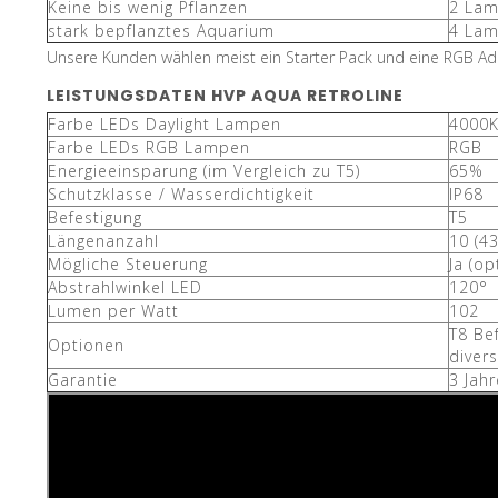
Keine bis wenig Pflanzen
2 La
stark bepflanztes Aquarium
4 La
Unsere Kunden wählen meist ein Starter Pack und eine RGB A
LEISTUNGSDATEN HVP AQUA RETROLINE
Farbe LEDs Daylight Lampen
4000K
Farbe LEDs RGB Lampen
RGB
Energieeinsparung (im Vergleich zu T5)
65%
Schutzklasse / Wasserdichtigkeit
IP68
Befestigung
T5
Längenanzahl
10 (4
Mögliche Steuerung
Ja (op
Abstrahlwinkel LED
120°
Lumen per Watt
102
T8 Be
Optionen
divers
Garantie
3 Jahr