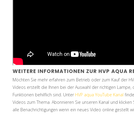
WEITERE INFORMATIONEN ZUR HVP AQUA R
Möchten Sie mehr erfahren zum Betrieb oder zum Kauf der HV
Videos erstellt die Ihnen bei der Auswahl der richtigen Lampe,
Funktionen behilflich sind. Unter
HVP aqua YouTube Kanal
finde
Videos zum Thema. Abonnieren Sie unseren Kanal und klicken S
alle Benachrichtigungen wenn ein neues Video online gestellt wi