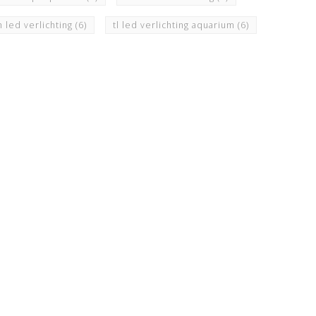
h led verlichting
(6)
tl led verlichting aquarium
(6)