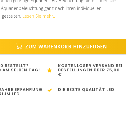
ochen günstige Aquarien LED Beleuchtung bietet Ihnen die
e Aquarienbeleuchtung ganz nach Ihren individuellen
 gestalten.
Lesen Sie mehr..
ZUM WARENKORB HINZUFÜGEN
00 BESTELLT?
KOSTENLOSER VERSAND BEI
 AM SELBEN TAG!
BESTELLUNGEN ÜBER 75,00
€
 JAHRE ERFAHRUNG
DIE BESTE QUALITÄT LED
RIUM LED