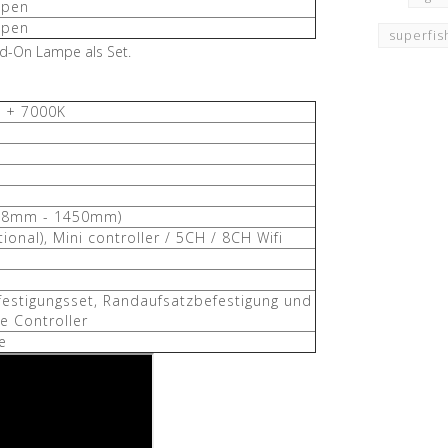
mpen
mpen
superfis
dd-On Lampe als Set.
 + 7000K
38mm - 1450mm)
tional), Mini controller / 5CH / 8CH Wifi
festigungsset, Randaufsatzbefestigung und
e Controller
e