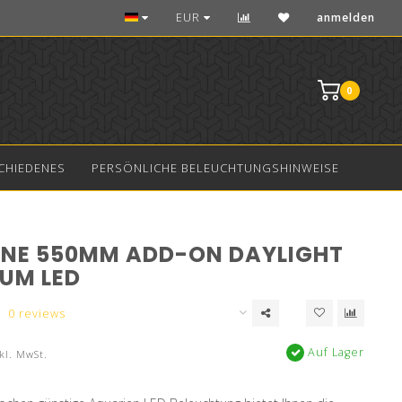
Die beste Qualität LED
EUR
anmelden
0
CHIEDENES
PERSÖNLICHE BELEUCHTUNGSHINWEISE
INE 550MM ADD-ON DAYLIGHT
UM LED
0 reviews
Auf Lager
kl. MwSt.