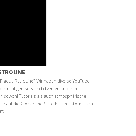
ETROLINE
P aqua RetroLine? Wir haben diverse YouTube
 des richtigen Sets und diversen anderen
n sowohl Tutorials als auch atmosphärische
ie auf die Glocke und Sie erhalten automatisch
rd.