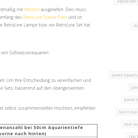
aquarium 
ardmäßig mit
Netzteil
ausgeliefert. Dies muss
erumfang des
RetroLine Starter Pack
und ist
ne RetroLine Lampe bzw. ein RetroLine Set hat
Aq
n von Süßwasseraquarien:
juwel aquari
wahl. Um Ihre Entscheidung zu vereinfachen und
juw
erse Sets, basierend auf den obengenannten
Juwel 
Set selbst zusammenstellen möchten, empfehlen
led tl b
led ve
enanzahl bei 50cm Aquarientiefe
vorne nach hinten)
rgb 