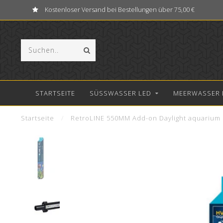
Kostenloser Versand bei Bestellungen über 75,00 €
STARTSEITE
SÜSSWASSER LED
MEERWASSER 
Startseite
/
RetroLINE 550MM Add-on Daylight aquarium