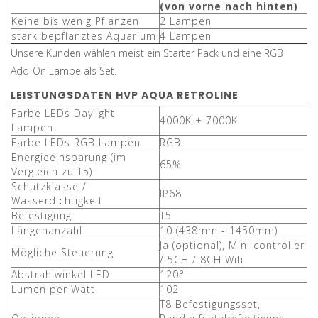
(von vorne nach hinten)
Keine bis wenig Pflanzen
2 Lampen
stark bepflanztes Aquarium
4 Lampen
Unsere Kunden wählen meist ein Starter Pack und eine RGB
Add-On Lampe als Set.
LEISTUNGSDATEN HVP AQUA RETROLINE
Farbe LEDs Daylight
4000K + 7000K
Lampen
Farbe LEDs RGB Lampen
RGB
Energieeinsparung (im
65%
Vergleich zu T5)
Schutzklasse /
IP68
Wasserdichtigkeit
Befestigung
T5
Längenanzahl
10 (438mm - 1450mm)
Ja (optional), Mini controller
Mögliche Steuerung
/ 5CH / 8CH Wifi
Abstrahlwinkel LED
120°
Lumen per Watt
102
T8 Befestigungsset,