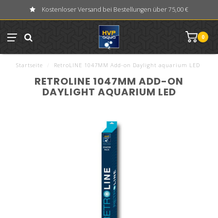
Kostenloser Versand bei Bestellungen über 75,00 €
0
Startseite
/
RetroLINE 1047MM Add-on Daylight aquarium LED
RETROLINE 1047MM ADD-ON
DAYLIGHT AQUARIUM LED