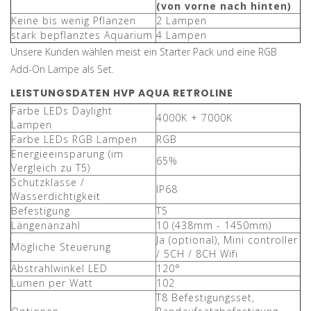
(von vorne nach hinten)
Keine bis wenig Pflanzen
2 Lampen
stark bepflanztes Aquarium
4 Lampen
Unsere Kunden wählen meist ein Starter Pack und eine RGB
Add-On Lampe als Set.
LEISTUNGSDATEN HVP AQUA RETROLINE
Farbe LEDs Daylight
4000K + 7000K
Lampen
Farbe LEDs RGB Lampen
RGB
Energieeinsparung (im
65%
Vergleich zu T5)
Schutzklasse /
IP68
Wasserdichtigkeit
Befestigung
T5
Längenanzahl
10 (438mm - 1450mm)
Ja (optional), Mini controller
Mögliche Steuerung
/ 5CH / 8CH Wifi
Abstrahlwinkel LED
120°
Lumen per Watt
102
T8 Befestigungsset,