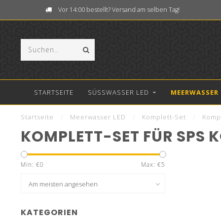
Vor 14:00 bestellt? Versand am selben Tag!
STARTSEITE
SÜSSWASSER LED
MEERWASSER 
Startseite
/
Meerwasser LED
/
Komplett-Set
/
Kompl
KOMPLETT-SET FÜR SPS 
Min: €
0
Max: €
5
KATEGORIEN