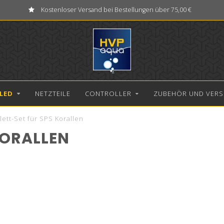
Kostenloser Versand bei Bestellungen über 75,00 €
LED
NETZTEILE
CONTROLLER
ZUBEHÖR UND VERS
ett-Set für SPS Korallen
KORALLEN