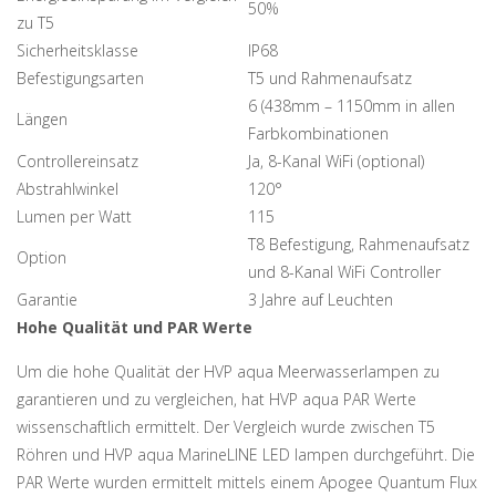
50%
zu T5
Sicherheitsklasse
IP68
Befestigungsarten
T5 und Rahmenaufsatz
6 (438mm – 1150mm in allen
Längen
Farbkombinationen
Controllereinsatz
Ja, 8-Kanal WiFi (optional)
Abstrahlwinkel
120°
Lumen per Watt
115
T8 Befestigung, Rahmenaufsatz
Option
und 8-Kanal WiFi Controller
Garantie
3 Jahre auf Leuchten
Hohe Qualität und PAR Werte
Um die hohe Qualität der HVP aqua Meerwasserlampen zu
garantieren und zu vergleichen, hat HVP aqua PAR Werte
wissenschaftlich ermittelt. Der Vergleich wurde zwischen T5
Röhren und HVP aqua MarineLINE LED lampen durchgeführt. Die
PAR Werte wurden ermittelt mittels einem Apogee Quantum Flux