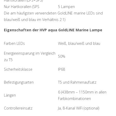
Harrtkorallen (LPS+SPS)
Nur Hartkorallen (SPS
5 Lampen
Die am häufigsten verwendeten GoldLINE marine LEDs sind
blau/weiß und blau im Verhältnis 2:1)
Eigenschaften der HVP aqua GoldLINE Marine Lampe
Farben LEDs
Weiß, blau/weiß und blau
Energieeinsparung im Vergleich
50%
zu T5
Sicherheitsklasse
IP68
Befestigungsarten
T5 und Rahmenaufsatz
6 (438mm – 1150mm in allen
Längen
Farbkombinationen
Controllereinsatz
Ja, 8-Kanal WiFi (optional)