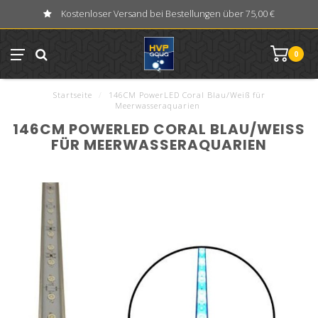
Kostenloser Versand bei Bestellungen über 75,00 €
0
Startseite
/
146CM PowerLED Coral Blau/Weiß für
Meerwasseraquarien
146CM POWERLED CORAL BLAU/WEISS F
ÜR MEERWASSERAQUARIEN