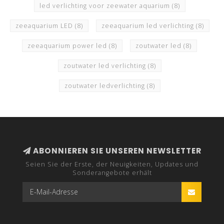
led verlichting voor zeewater aquarium
(8)
zeeaquarium LED
(8)
zeeaquarium led verlichting
(8)
zeeaquarium power led
(8)
zoutwater led
(8)
zoutwater led verlichting
(8)
zoutwater ledverlichting
(8)
ABONNIEREN SIE UNSEREN NEWSLETTER
Seien Sie der Erste, der Neuigkeiten, Updates und
Sonderangebote erhält