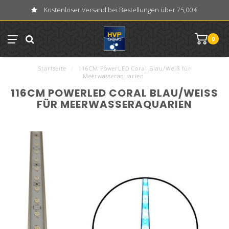
Kostenloser Versand bei Bestellungen über 75,00 €
0
Startseite
/
116CM PowerLED Coral Blau/Weiß für
Meerwasseraquarien
116CM POWERLED CORAL BLAU/WEISS F
ÜR MEERWASSERAQUARIEN