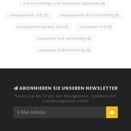
led verlichting voor zeewater aquarium
(8)
zeeaquarium LED
(8)
zeeaquarium led verlichting
(8)
zeeaquarium power led
(8)
zoutwater led
(8)
zoutwater led verlichting
(8)
zoutwater ledverlichting
(8)
ABONNIEREN SIE UNSEREN NEWSLETTER
Seien Sie der Erste, der Neuigkeiten, Updates und
Sonderangebote erhält